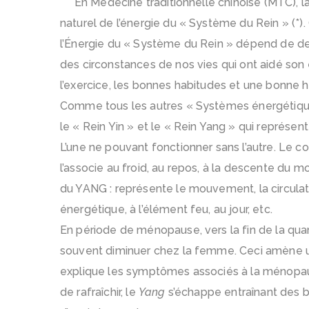
En Médecine traditionnelle chinoise (MTC), la
naturel de l’énergie du « Système du Rein » (*).
l’Énergie du « Système du Rein » dépend de deu
des circonstances de nos vies qui ont aidé son 
l’exercice, les bonnes habitudes et une bonne h
Comme tous les autres « Systèmes énergétique
le « Rein Yin » et le « Rein Yang » qui représ
L’une ne pouvant fonctionner sans l’autre. Le c
l’associe au froid, au repos, à la descente du m
du YANG : représente le mouvement, la circulati
énergétique, à l’élément feu, au jour, etc.
En période de ménopause, vers la fin de la quara
souvent diminuer chez la femme. Ceci amène un
explique les symptômes associés à la ménopa
de rafraîchir, le
Yang
s’échappe entraînant des 