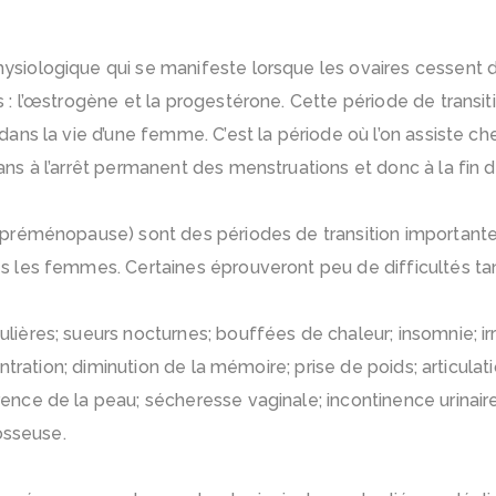
siologique qui se manifeste lorsque les ovaires cessent 
 l’œstrogène et la progestérone. Cette période de transiti
ns la vie d’une femme. C’est la période où l’on assiste ch
s à l’arrêt permanent des menstruations et donc à la fin d
préménopause) sont des périodes de transition importante
 les femmes. Certaines éprouveront peu de difficultés ta
gulières; sueurs nocturnes; bouffées de chaleur; insomnie; irri
ntration; diminution de la mémoire; prise de poids; articulat
ce de la peau; sécheresse vaginale; incontinence urinaire
osseuse.