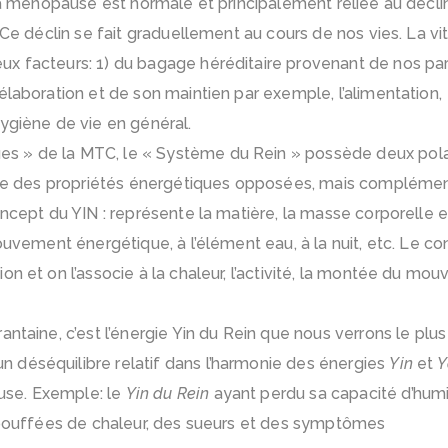
 ménopause est normale et principalement reliée au décli
 Ce déclin se fait graduellement au cours de nos vies. La vit
x facteurs: 1) du bagage héréditaire provenant de nos par
élaboration et de son maintien par exemple, l’alimentation,
ygiène de vie en général.
s » de la MTC, le « Système du Rein » possède deux polar
ente des propriétés énergétiques opposées, mais complémen
oncept du YIN : représente la matière, la masse corporelle e
ouvement énergétique, à l’élément eau, à la nuit, etc. Le c
on et on l’associe à la chaleur, l’activité, la montée du mo
ntaine, c’est l’énergie Yin du Rein que nous verrons le plus
 déséquilibre relatif dans l’harmonie des énergies
Yin
et
Y
use. Exemple: le
Yin du Rein
ayant perdu sa capacité d’humid
bouffées de chaleur, des sueurs et des symptômes