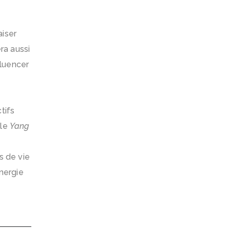
aiser
ra aussi
fluencer
tifs
 le
Yang
s de vie
énergie