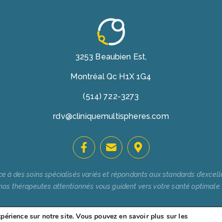
3253 Beaubien Est,
Montréal Qc H1X 1G4
(514) 722-3273
rdv@cliniquemultispheres.com
ce à des soins spécialisés variés et répondants aux standards d’excell
nos thérapeutes attentionnés vous guident vers votre santé optimale.
xpérience sur notre site. Vous pouvez en savoir plus sur les