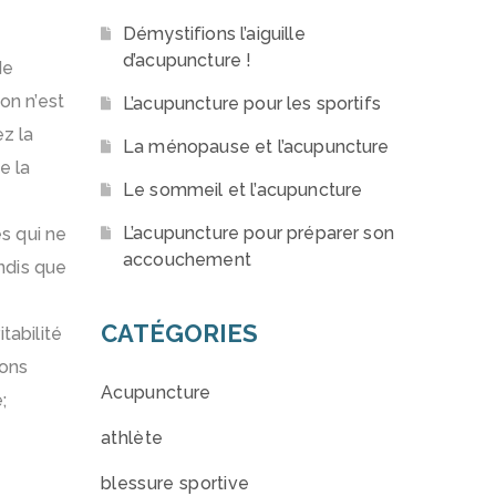
Démystifions l’aiguille
d’acupuncture !
de
on n’est
L’acupuncture pour les sportifs
ez la
La ménopause et l’acupuncture
e la
Le sommeil et l’acupuncture
L’acupuncture pour préparer son
s qui ne
accouchement
ndis que
CATÉGORIES
tabilité
ions
Acupuncture
;
athlète
blessure sportive