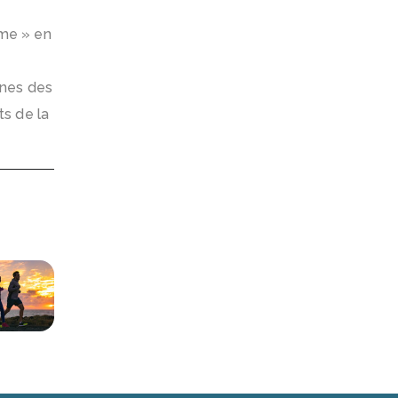
ème » en
anes des
ts de la