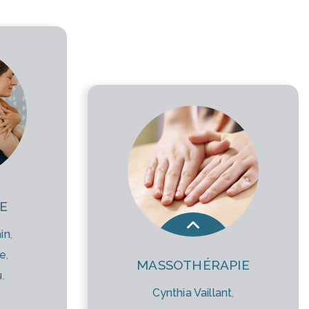
E
in
,
ue
,
MASSOTHÉRAPIE
u
,
Cynthia Vaillant
,
,