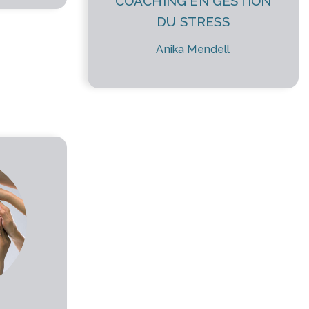
COACHING EN GESTION
DU STRESS
Anika Mendell