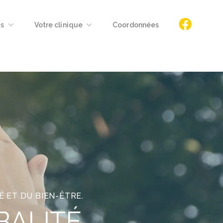
es
Votre clinique
Coordonnées
É ET DU BIEN-ÊTRE.
BALITÉ