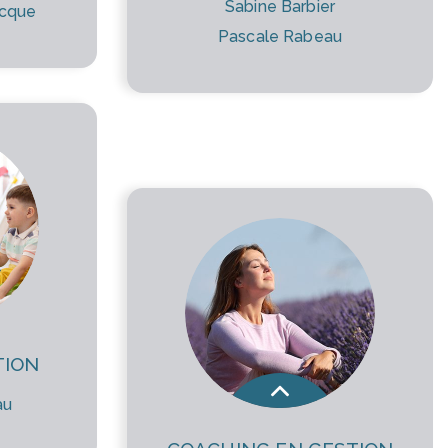
Sabine Barbier
ecque
Pascale Rabeau
TION
au